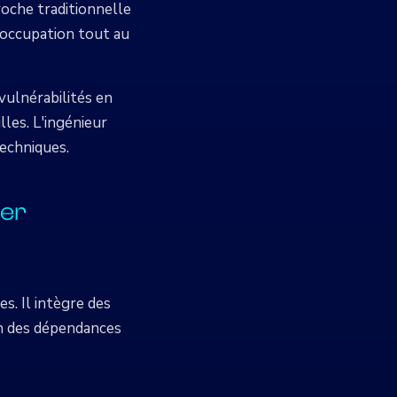
oche traditionnelle
éoccupation tout au
vulnérabilités en
lles. L'ingénieur
techniques.
eer
s. Il intègre des
on des dépendances