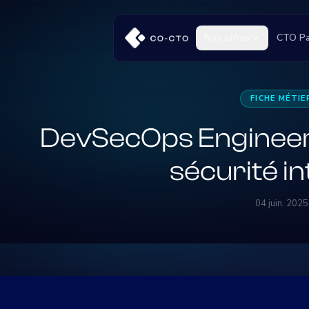
Nos offres
CTO Pa
FICHE MÉTIE
DevSecOps Engineer -
sécurité i
04 juin. 2025