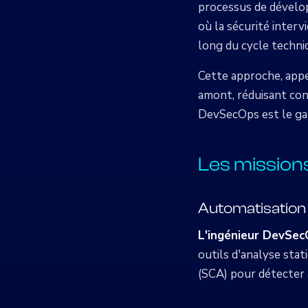
processus de dévelop
où la sécurité inter
long du cycle techni
Cette approche, appe
amont, réduisant cons
DevSecOps est le gar
Les mission
Automatisation 
L'ingénieur DevSe
outils d'analyse sta
(SCA) pour détecter 