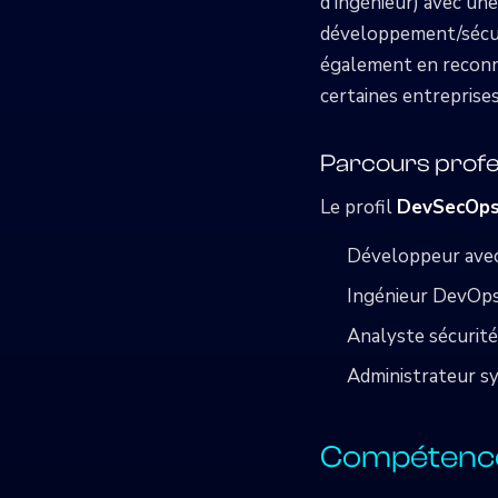
d'ingénieur) avec un
développement/sécuri
également en reconna
certaines entreprise
Parcours profe
Le profil
DevSecOp
Développeur avec 
Ingénieur DevOps 
Analyste sécurit
Administrateur sy
Compétences