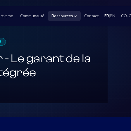
rt-time
Communauté
Ressources
Contact
FR
|
EN
CO-
R
 Le garant de la
ntégrée