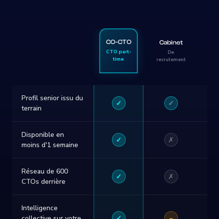
CO-CTO
Cabinet
Fr
CTO part-
De
time
recrutement
San
Profil senior issu du
✓
✓
terrain
Disponible en
✓
✗
moins d'1 semaine
Réseau de 600
✓
✗
CTOs derrière
Intelligence
✓
~
collective sur votre