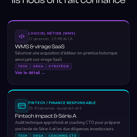
Ils nous ont fait confiance
LOGICIEL MÉTIER (WMS)
12 personnes · 3,5 M€ de CA
WMS & virage SaaS
Sécuriser une acquisition d'éditeur on-premise historique
amorçant son virage SaaS.
TECH
ORGA
STRATÉGIE
Voir le détail →
FINTECH / FINANCE RESPONSABLE
35-40 personnes · équipe tech de 6
Fintech impact & Série A
Audit technique approfondi et coaching CTO pour préparer
une levée de Série A et les due diligences investisseurs.
TECH
ORGA
COACHING CTO