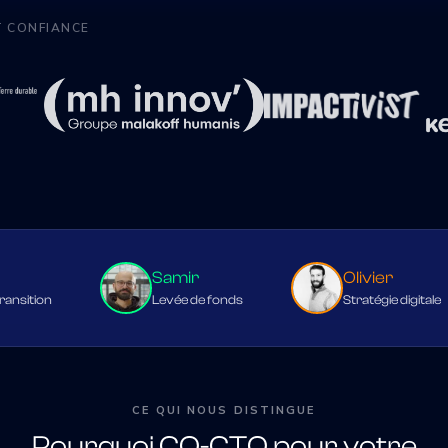
T CONFIANCE
Samir
Olivier
ion
Levée de fonds
Stratégie digitale
CE QUI NOUS DISTINGUE
Pourquoi CO-CTO pour votre