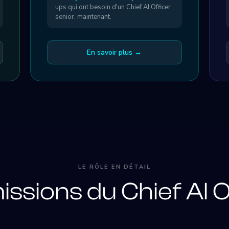
ups qui ont besoin d'un Chief AI Officer
senior, maintenant.
En savoir plus →
LE RÔLE EN DÉTAIL
issions du Chief AI O