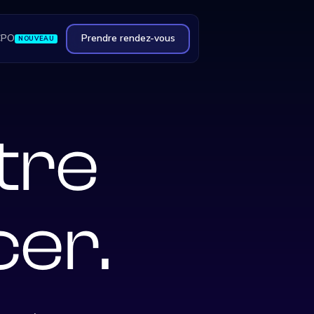
CPO
Prendre rendez-vous
NOUVEAU
tre
cer.