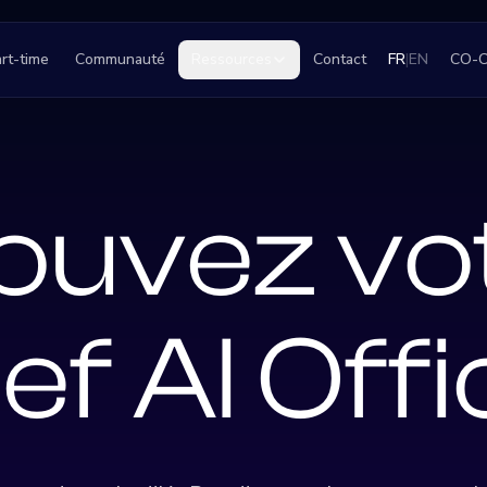
rt-time
Communauté
Ressources
Contact
FR
|
EN
CO-
ouvez vo
ef AI Offi