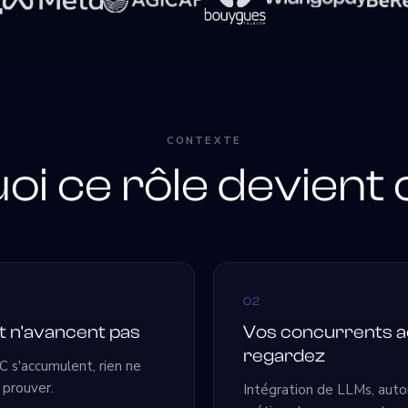
CONTEXTE
i ce rôle devient 
02
t n'avancent pas
Vos concurrents ac
regardez
C s'accumulent, rien ne
 prouver.
Intégration de LLMs, autom