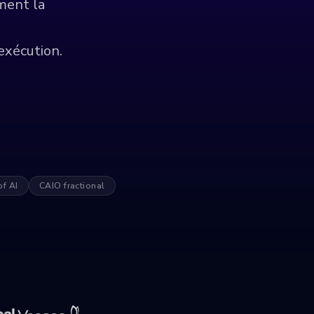
ment la
exécution.
of AI
CAIO fractional