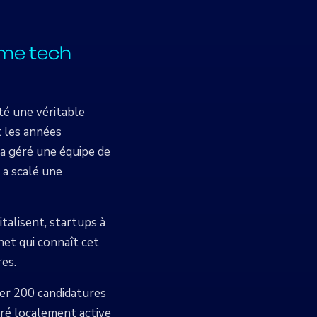
ème tech
té une véritable
t les années
 a géré une équipe de
a scalé une
italisent, startups à
net qui connaît cet
res.
trer 200 candidatures
ré localement active