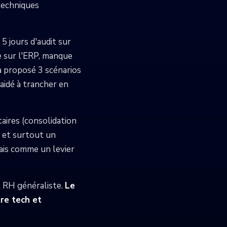
 techniques
 jours d'audit sur
que sur l'ERP, manque
 a proposé 3 scénarios
 aidé à trancher en
taires (consolidation
, et surtout un
ais comme un levier
t RH généraliste.
Le
tre tech et