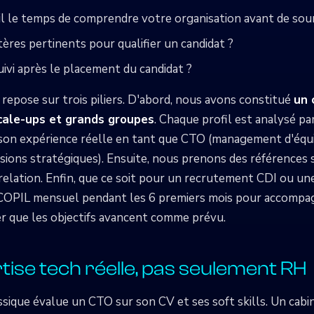
il le temps de comprendre votre organisation avant de sou
ritères pertinents pour qualifier un candidat ?
uivi après le placement du candidat ?
epose sur trois piliers. D'abord, nous avons constitué
un 
cale-ups et grands groupes
. Chaque profil est analysé pa
 son expérience réelle en tant que CTO (management d'équi
cisions stratégiques). Ensuite, nous prenons des référence
relation. Enfin, que ce soit pour un recrutement CDI ou une
COPIL mensuel pendant les 6 premiers mois pour accompagn
r que les objectifs avancent comme prévu.
tise tech réelle, pas seulement RH
sique évalue un CTO sur son CV et ses soft skills. Un cabin