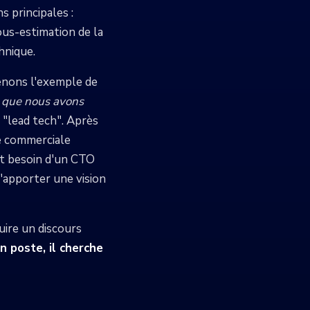
ns principales :
ous-estimation de la
hnique.
enons l'exemple de
s que nous avons
n "lead tech". Après
re commerciale
ent besoin d'un CTO
d'apporter une vision
uire un discours
 poste, il cherche