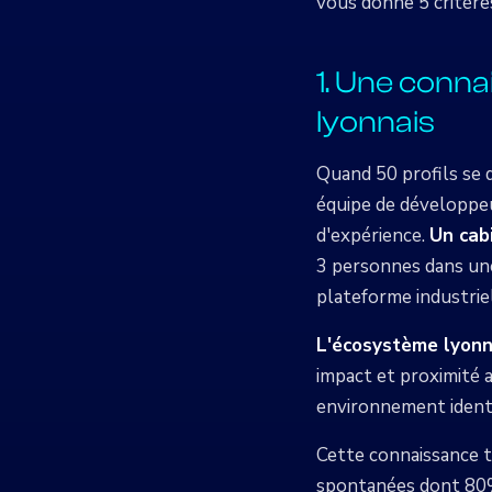
vous donne 5 critères
1. Une conn
lyonnais
Quand 50 profils se 
équipe de développeu
d'expérience.
Un cab
3 personnes dans une
plateforme industrie
L'écosystème lyonna
impact et proximité a
environnement identif
Cette connaissance te
spontanées dont 80%