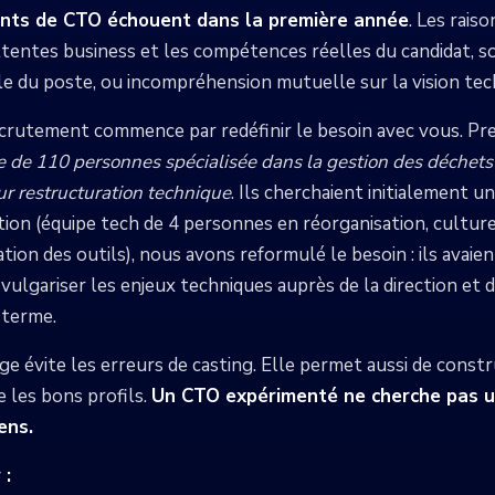
nts de CTO échouent dans la première année
. Les raiso
ttentes business et les compétences réelles du candidat, s
e du poste, ou incompréhension mutuelle sur la vision tec
crutement commence par redéfinir le besoin avec vous. Pr
e de 110 personnes spécialisée dans la gestion des déchet
r restructuration technique
. Ils cherchaient initialement u
ation (équipe tech de 4 personnes en réorganisation, cultu
tion des outils), nous avons reformulé le besoin : ils avai
ulgariser les enjeux techniques auprès de la direction et 
 terme.
e évite les erreurs de casting. Elle permet aussi de constr
e les bons profils.
Un CTO expérimenté ne cherche pas un
ens.
 :