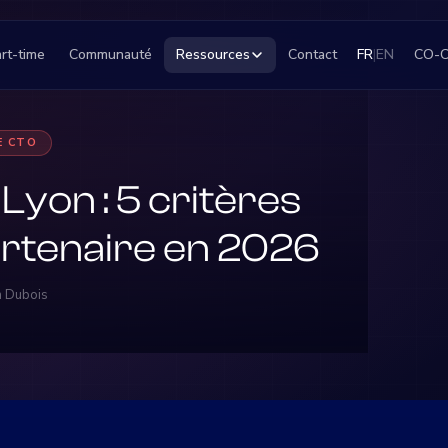
rt-time
Communauté
Ressources
Contact
FR
|
EN
CO-
E CTO
yon : 5 critères
artenaire en 2026
in Dubois