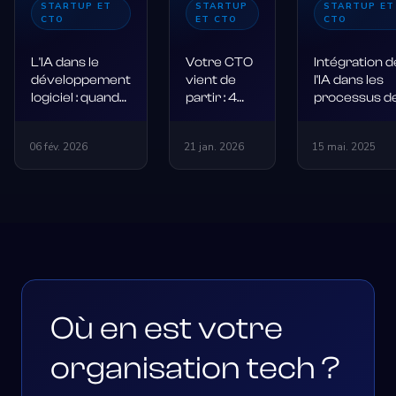
STARTUP ET
STARTUP
STARTUP ET
CTO
ET CTO
CTO
L'IA dans le
Votre CTO
Intégration d
développement
vient de
l'IA dans les
logiciel : quand
partir : 4
processus d
l'intelligence
solutions
développem
artificielle
immédiates
: opportunité
06 fév. 2026
21 jan. 2026
15 mai. 2025
redéfinit les
pour ne pas
et défis
pratiques tech
couler
Où en est votre
organisation tech ?