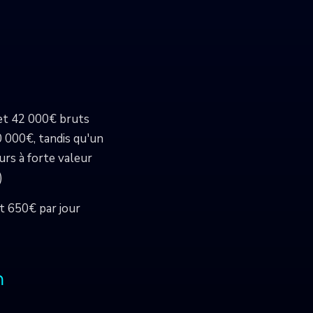
et 42 000€ bruts
 000€, tandis qu'un
urs à forte valeur
)
t 650€ par jour
n