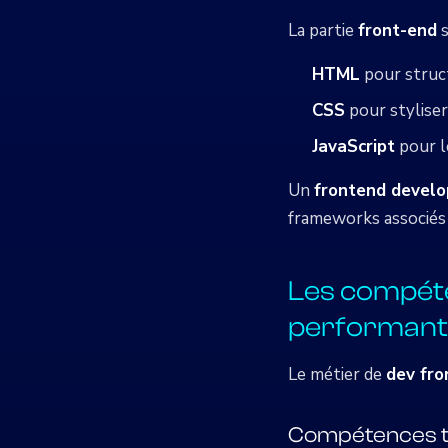
La partie
front-end
s
HTML
pour struc
CSS
pour stylise
JavaScript
pour l
Un
frontend develo
frameworks associés
Les compéte
performant
Le métier de
dev fro
Compétences t