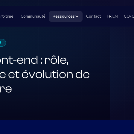
rt-time
Communauté
Ressources
Contact
FR
|
EN
CO-
R
t-end : rôle,
 et évolution de
re