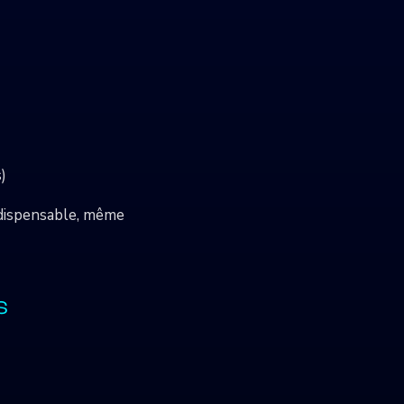
)
ndispensable, même
s