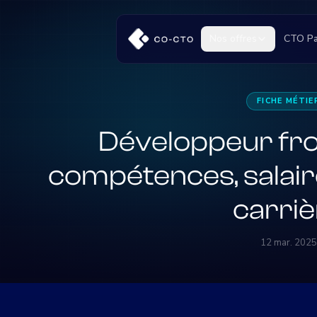
Nos offres
CTO Pa
FICHE MÉTIE
Développeur fron
compétences, salaire
carriè
12 mar. 2025