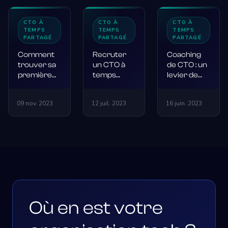
CTO À
CTO À
CTO À
TEMPS
TEMPS
TEMPS
PARTAGÉ
PARTAGÉ
PARTAGÉ
Comment
Recruter
Coaching
trouver sa
un CTO à
de CTO : un
première
temps
levier de
mission de
partagé : le
croissance
CTO à
guide
inestimable
09 nov. 2023
12 juil. 2023
16 juin. 2023
temps
complet
partagé ?
Où en est votre