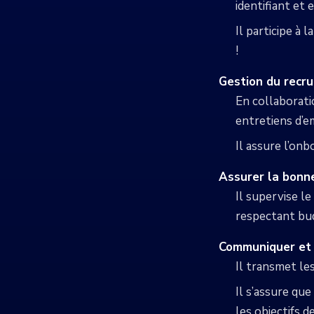
identifiant et
Il participe à
!
Gestion du recr
En collaboratio
entretiens d’
Il assure l’on
Assurer la bonne
Il supervise le
respectant bud
Communiquer et in
Il transmet les
Il s’assure qu
les objectifs de