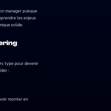
bon manager puisque
omprendre les enjeux
ique solide.
ering
urs type pour devenir
der :
rvoir monter en