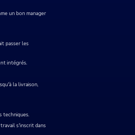
comme un bon manager
ait passer les
nt intégrés.
qu'à la livraison,
es techniques.
avail s'inscrit dans