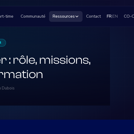
rt-time
Communauté
Ressources
Contact
FR
|
EN
CO-
R
: rôle, missions,
ormation
in Dubois