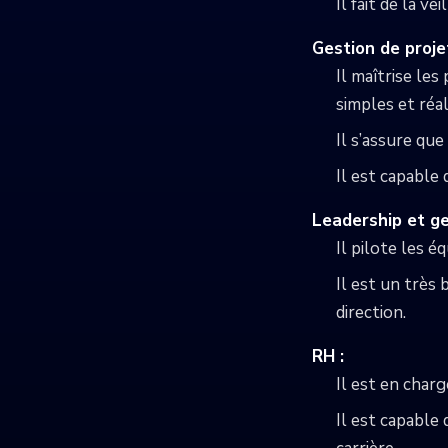
Il fait de la 
Gestion de projet
Il maîtrise les
simples et réa
Il s’assure que
Il est capable 
Leadership et ge
Il pilote les 
Il est un très
direction.
RH :
Il est en char
Il est capable